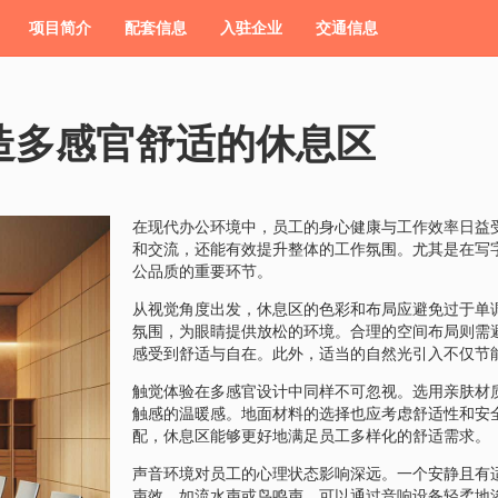
项目简介
配套信息
入驻企业
交通信息
造多感官舒适的休息区
在现代办公环境中，员工的身心健康与工作效率日益
和交流，还能有效提升整体的工作氛围。尤其是在写
公品质的重要环节。
从视觉角度出发，休息区的色彩和布局应避免过于单
氛围，为眼睛提供放松的环境。合理的空间布局则需
感受到舒适与自在。此外，适当的自然光引入不仅节
触觉体验在多感官设计中同样不可忽视。选用亲肤材
触感的温暖感。地面材料的选择也应考虑舒适性和安
配，休息区能够更好地满足员工多样化的舒适需求。
声音环境对员工的心理状态影响深远。一个安静且有
声效，如流水声或鸟鸣声，可以通过音响设备轻柔地