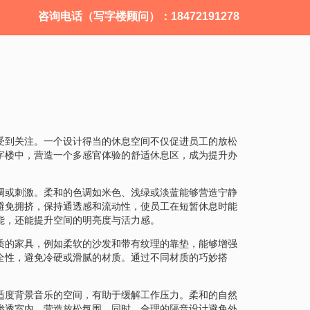
咨询电话（写字楼顾问）：18472191278
受到关注。一个设计得当的休息空间不仅促进员工的放松
字楼中，营造一个多感官体验的舒适休息区，成为提升办
调或刺激。柔和的色调如米色、浅绿或淡蓝能够营造宁静
避免拥挤，保持通透感和流动性，使员工在短暂休息时能
能，还能提升空间的明亮度与活力感。
质的家具，例如柔软的沙发和带有纹理的靠垫，能够增强
全性，避免冷硬或滑腻的材质。通过不同材质的巧妙搭
适度背景音乐的空间，有助于缓解工作压力。柔和的自然
渗透室内，营造放松氛围。同时，合理的隔音设计避免外