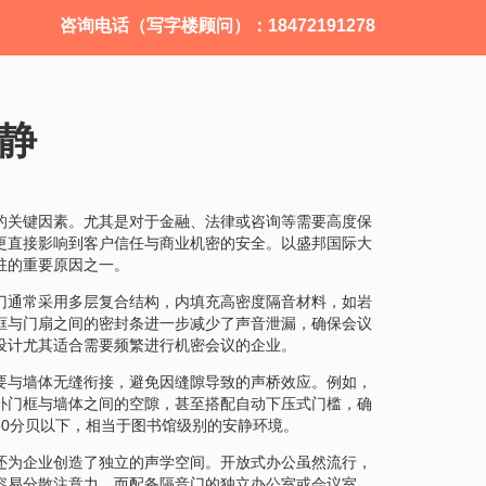
咨询电话（写字楼顾问）：18472191278
静
的关键因素。尤其是对于金融、法律或咨询等需要高度保
更直接影响到客户信任与商业机密的安全。以盛邦国际大
驻的重要原因之一。
门通常采用多层复合结构，内填充高密度隔音材料，如岩
框与门扇之间的密封条进一步减少了声音泄漏，确保会议
设计尤其适合需要频繁进行机密会议的企业。
要与墙体无缝衔接，避免因缝隙导致的声桥效应。例如，
补门框与墙体之间的空隙，甚至搭配自动下压式门槛，确
30分贝以下，相当于图书馆级别的安静环境。
还为企业创造了独立的声学空间。开放式办公虽然流行，
容易分散注意力。而配备隔音门的独立办公室或会议室，