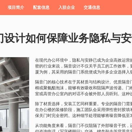
项目简介
配套信息
入驻企业
交通信息
门设计如何保障业务隐私与安
在现代办公环境中，隐私与安静已成为企业高效运营
密的行业来说，隔音设计不仅关乎员工的工作效率，
厦为例，其采用的隔音门系统便成为许多企业选择入
隔音门的核心技术在于其材质与结构设计。优质隔音
棉或聚氨酯泡沫，能够有效吸收和阻隔声波传递。门
室或高管办公室内的对话不会被外部人员听到。这种
除了材质选择，安装工艺同样重要。专业的隔音门需
在办公楼的装修阶段，施工团队会采用弹性密封胶填
保关门时完全密闭。这种细节处理能够将噪音降低至
从功能角度来看，隔音门不仅阻隔了外部噪音干扰，
但咨询电话（写字楼顾问）交谈、键盘敲击等背景音